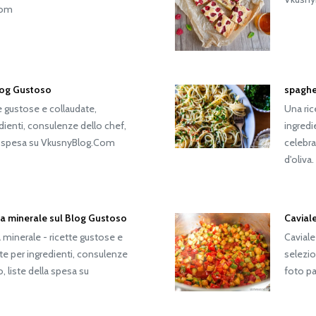
Com
Blog Gustoso
spaghet
te gustose e collaudate,
Una ric
edienti, consulenze dello chef,
ingredi
la spesa su VkusnyBlog.Com
celebra
d'oliva.
ua minerale sul Blog Gustoso
Cavial
 minerale - ricette gustose e
Caviale
tte per ingredienti, consulenze
selezio
 liste della spesa su
foto p