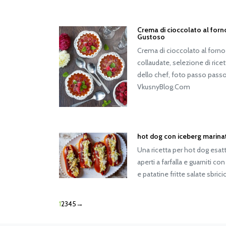
Crema di cioccolato al for
Gustoso
Crema di cioccolato al forno
collaudate, selezione di rice
dello chef, foto passo passo,
VkusnyBlog.Com
hot dog con iceberg marina
Una ricetta per hot dog es
aperti a farfalla e guarniti co
e patatine fritte salate sbrici
1
2
3
4
5
→