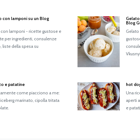
no con lamponi su un Blog
Gelato 
Blog G
 con lamponi - ricette gustose e
Gelato 
tte per ingredienti, consulenze
gustose
 liste della spesa su
consule
Vkusny
to e patatine
hot do
attamente come piacciono a me:
Una ri
n iceberg marinato, cipolla tritata
aperti a
olate.
e patati