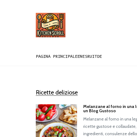
PAGINA PRINCIPALE
EN
ES
RU
IT
DE
Ricette deliziose
Melanzane al forno in una 
un Blog Gustoso
Melanzane al forno in una le
ricette gustose e collaudate,
ingredienti, consulenze dello