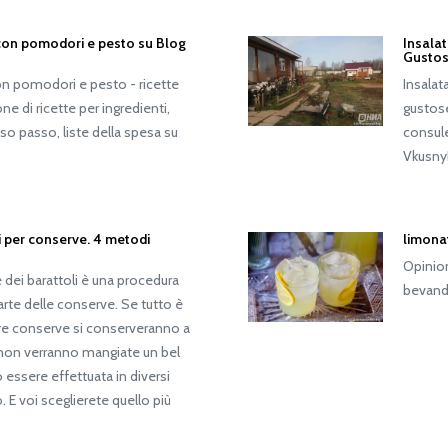
 con pomodori e pesto su Blog
Insala
Gusto
con pomodori e pesto - ricette
Insalat
e di ricette per ingredienti,
gustose
so passo, liste della spesa su
consule
Vkusny
i per conserve. 4 metodi
limona
Opinion
e dei barattoli è una procedura
bevanda
arte delle conserve. Se tutto è
tre conserve si conserveranno a
 non verranno mangiate un bel
 essere effettuata in diversi
o. E voi sceglierete quello più