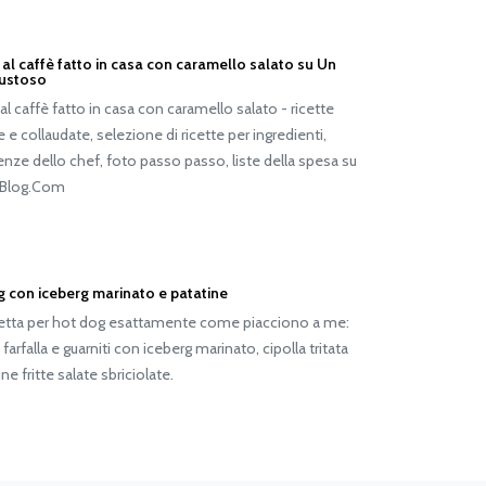
al caffè fatto in casa con caramello salato su Un
ustoso
al caffè fatto in casa con caramello salato - ricette
 e collaudate, selezione di ricette per ingredienti,
nze dello chef, foto passo passo, liste della spesa su
Blog.Com
g con iceberg marinato e patatine
cetta per hot dog esattamente come piacciono a me:
 farfalla e guarniti con iceberg marinato, cipolla tritata
ne fritte salate sbriciolate.