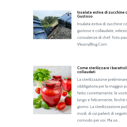
Insalata estiva di zucchine
Gustoso
Insalata estiva di zucchine 
gustose e collaudate, selezion
consulenze di chef, foto pas
VkusnyBlog.Com
Come sterilizzare i barattol
collaudati
La sterilizzazione preliminar
obbligatoria per la maggior p
fatto correttamente, le vos
lungo e felicemente, finché
giorno. La sterilizzazione può
modi, di cui parlerò di seguit
comodo per voi. Ma se…