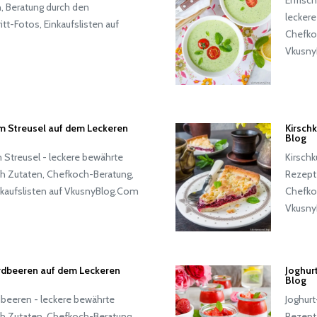
, Beratung durch den
lecker
tt-Fotos, Einkaufslisten auf
Chefkoc
Vkusny
m Streusel auf dem Leckeren
Kirsch
Blog
 Streusel - leckere bewährte
Kirschk
h Zutaten, Chefkoch-Beratung,
Rezept
inkaufslisten auf VkusnyBlog.Com
Chefkoc
Vkusny
Erdbeeren auf dem Leckeren
Joghur
Blog
dbeeren - leckere bewährte
Joghurt
h Zutaten, Chefkoch-Beratung,
Rezept