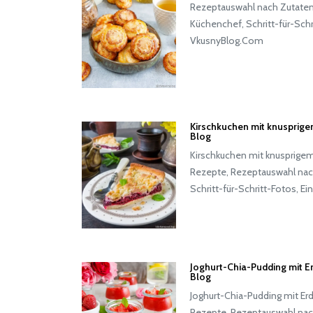
Rezeptauswahl nach Zutaten
Küchenchef, Schritt-für-Schri
VkusnyBlog.Com
Kirschkuchen mit knusprige
Blog
Kirschkuchen mit knusprigem
Rezepte, Rezeptauswahl nac
Schritt-für-Schritt-Fotos, E
Joghurt-Chia-Pudding mit 
Blog
Joghurt-Chia-Pudding mit Er
Rezepte, Rezeptauswahl nac