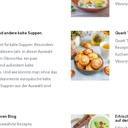
Vkusny
nd andere kalte Suppen.
Quark 
Quark "
it für kalte Suppen. Besonders
Rezept
diesem Jahr. In dieser Auswahl
Küchenc
n Okroschka, ein paar
Vkusny
und außerdem kalte
is. Und wie könnte man ohne das
ekannteste europäische kalte
Suppen aus der Auswahl sind
eren Blog
Erfris
auf de
e bewährte Rezepte,
Erfrisc