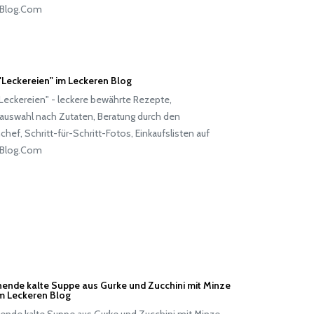
Blog.Com
"Leckereien" im Leckeren Blog
Leckereien" - leckere bewährte Rezepte,
auswahl nach Zutaten, Beratung durch den
hef, Schritt-für-Schritt-Fotos, Einkaufslisten auf
Blog.Com
chende kalte Suppe aus Gurke und Zucchini mit Minze
m Leckeren Blog
hende kalte Suppe aus Gurke und Zucchini mit Minze -