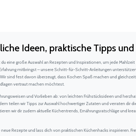
liche Ideen, praktische Tipps un
st du eine große Auswahl an Rezepten und Inspirationen, um jede Mahlzeit
Erfahrung mitbringst – unsere Schritt-für-Schritt-Anleitungen unterstützen
r sind fest davon überzeugt, dass Kochen Spaß machen und gleichzeitig l
undlagen vertraut machen möchtest.
ngsweisen und Vorlieben ab: von leichten Frühstücksideen und herzhaft
em teilen wir Tipps zur Auswahl hochwertiger Zutaten und verraten dir di
ntieren wir dir zudem aktuelle Küchentrends, Ernährungsratschläge und kr
eue Rezepte und lass dich von praktischen Küchenhacks inspirieren. Fre