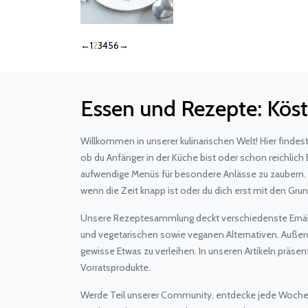
←
1
2
3
4
5
6
→
Essen und Rezepte: Köst
Willkommen in unserer kulinarischen Welt! Hier finde
ob du Anfänger in der Küche bist oder schon reichlich 
aufwendige Menüs für besondere Anlässe zu zaubern. Wi
wenn die Zeit knapp ist oder du dich erst mit den Gr
Unsere Rezeptesammlung deckt verschiedenste Ernähru
und vegetarischen sowie veganen Alternativen. Außerd
gewisse Etwas zu verleihen. In unseren Artikeln präse
Vorratsprodukte.
Werde Teil unserer Community, entdecke jede Woche n