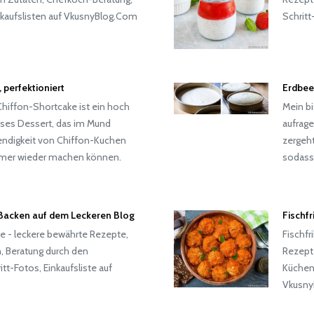
inkaufslisten auf VkusnyBlog.Com
Schritt
 perfektioniert
Erdbee
Chiffon-Shortcake ist ein hoch
Mein bi
oses Dessert, das im Mund
aufrag
wendigkeit von Chiffon-Kuchen
zergeht
immer wieder machen können.
sodass
Backen auf dem Leckeren Blog
Fischf
 - leckere bewährte Rezepte,
Fischfr
, Beratung durch den
Rezept
tt-Fotos, Einkaufsliste auf
Küchenc
Vkusny