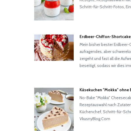
Schritt-für-Schritt-Fotos, E
Erdbeer-Chiffon-Shortcake,
Mein bisher bester Erdbeer-
aufragendes, aber schwerel
zergeht und fast all die Auf
beseitigt, sodass wir dies 
Käsekuchen "Mokka" ohne 
No-Bake "Mokka" Cheesecake
Rezeptauswahl nach Zutaten
Küchenchef, Schritt-für-Schri
VkusnyBlog.Com