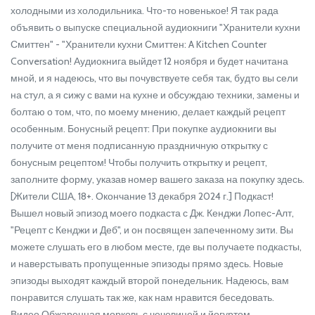
холодными из холодильника. Что-то новенькое! Я так рада
объявить о выпуске специальной аудиокниги "Хранители кухни
Смиттен" - "Хранители кухни Смиттен: A Kitchen Counter
Conversation! Аудиокнига выйдет 12 ноября и будет начитана
мной, и я надеюсь, что вы почувствуете себя так, будто вы сели
на стул, а я сижу с вами на кухне и обсуждаю техники, замены и
болтаю о том, что, по моему мнению, делает каждый рецепт
особенным. Бонусный рецепт: При покупке аудиокниги вы
получите от меня подписанную праздничную открытку с
бонусным рецептом! Чтобы получить открытку и рецепт,
заполните форму, указав номер вашего заказа на покупку здесь.
[Жители США, 18+. Окончание 13 декабря 2024 г.] Подкаст!
Вышел новый эпизод моего подкаста с Дж. Кенджи Лопес-Алт,
"Рецепт с Кенджи и Деб", и он посвящен запеченному зити. Вы
можете слушать его в любом месте, где вы получаете подкасты,
и наверстывать пропущенные эпизоды прямо здесь. Новые
эпизоды выходят каждый второй понедельник. Надеюсь, вам
понравится слушать так же, как нам нравится беседовать.
Видео Обжаренная морковь с чечевицей и йогуртом