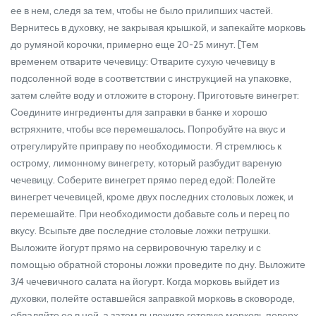
ее в нем, следя за тем, чтобы не было прилипших частей.
Вернитесь в духовку, не закрывая крышкой, и запекайте морковь
до румяной корочки, примерно еще 20-25 минут. [Тем
временем отварите чечевицу: Отварите сухую чечевицу в
подсоленной воде в соответствии с инструкцией на упаковке,
затем слейте воду и отложите в сторону. Приготовьте винегрет:
Соедините ингредиенты для заправки в банке и хорошо
встряхните, чтобы все перемешалось. Попробуйте на вкус и
отрегулируйте приправу по необходимости. Я стремлюсь к
острому, лимонному винегрету, который разбудит вареную
чечевицу. Соберите винегрет прямо перед едой: Полейте
винегрет чечевицей, кроме двух последних столовых ложек, и
перемешайте. При необходимости добавьте соль и перец по
вкусу. Всыпьте две последние столовые ложки петрушки.
Выложите йогурт прямо на сервировочную тарелку и с
помощью обратной стороны ложки проведите по дну. Выложите
3/4 чечевичного салата на йогурт. Когда морковь выйдет из
духовки, полейте оставшейся заправкой морковь в сковороде,
обваляйте ее в ней, а затем выложите готовую морковь поверх