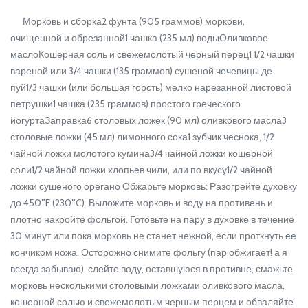
Морковь и сборка2 фунта (905 граммов) моркови,
очищенной и обрезанной1 чашка (235 мл) водыОливковое
маслоКошерная соль и свежемолотый черный перец1 1/2 чашки
вареной или 3/4 чашки (135 граммов) сушеной чечевицы де
пуй1/3 чашки (или большая горсть) мелко нарезанной листовой
петрушки1 чашка (235 граммов) простого греческого
йогуртаЗаправка6 столовых ложек (90 мл) оливкового масла3
столовые ложки (45 мл) лимонного сока1 зубчик чеснока, 1/2
чайной ложки молотого кумина3/4 чайной ложки кошерной
соли1/2 чайной ложки хлопьев чили, или по вкусу1/2 чайной
ложки сушеного орегано Обжарьте морковь: Разогрейте духовку
до 450°F (230°C). Выложите морковь и воду на противень и
плотно накройте фольгой. Готовьте на пару в духовке в течение
30 минут или пока морковь не станет нежной, если проткнуть ее
кончиком ножа. Осторожно снимите фольгу (пар обжигает! а я
всегда забываю), слейте воду, оставшуюся в противне, смажьте
морковь несколькими столовыми ложками оливкового масла,
кошерной солью и свежемолотым черным перцем и обваляйте