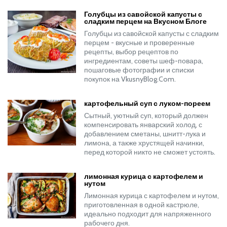
Голубцы из савойской капусты с
сладким перцем на Вкусном Блоге
Голубцы из савойской капусты с сладким
перцем - вкусные и проверенные
рецепты, выбор рецептов по
ингредиентам, советы шеф-повара,
пошаговые фотографии и списки
покупок на VkusnyBlog.Com.
картофельный суп с луком-пореем
Сытный, уютный суп, который должен
компенсировать январский холод, с
добавлением сметаны, шнитт-лука и
лимона, а также хрустящей начинки,
перед которой никто не сможет устоять.
лимонная курица с картофелем и
нутом
Лимонная курица с картофелем и нутом,
приготовленная в одной кастрюле,
идеально подходит для напряженного
рабочего дня.