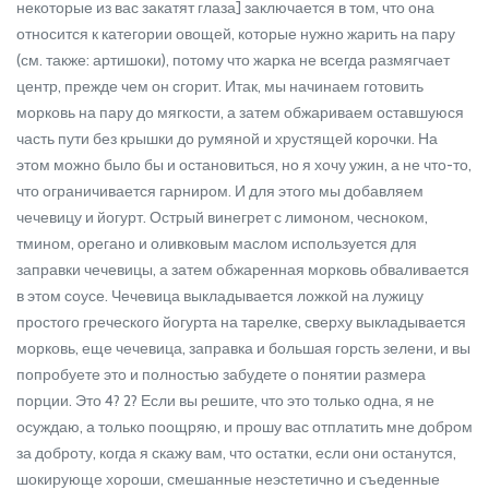
некоторые из вас закатят глаза] заключается в том, что она
относится к категории овощей, которые нужно жарить на пару
(см. также: артишоки), потому что жарка не всегда размягчает
центр, прежде чем он сгорит. Итак, мы начинаем готовить
морковь на пару до мягкости, а затем обжариваем оставшуюся
часть пути без крышки до румяной и хрустящей корочки. На
этом можно было бы и остановиться, но я хочу ужин, а не что-то,
что ограничивается гарниром. И для этого мы добавляем
чечевицу и йогурт. Острый винегрет с лимоном, чесноком,
тмином, орегано и оливковым маслом используется для
заправки чечевицы, а затем обжаренная морковь обваливается
в этом соусе. Чечевица выкладывается ложкой на лужицу
простого греческого йогурта на тарелке, сверху выкладывается
морковь, еще чечевица, заправка и большая горсть зелени, и вы
попробуете это и полностью забудете о понятии размера
порции. Это 4? 2? Если вы решите, что это только одна, я не
осуждаю, а только поощряю, и прошу вас отплатить мне добром
за доброту, когда я скажу вам, что остатки, если они останутся,
шокирующе хороши, смешанные неэстетично и съеденные