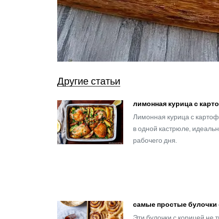
Другие статьи
лимонная курица с карт
Лимонная курица с картоф
в одной кастрюле, идеаль
рабочего дня.
самые простые булочки 
Эти булочки с корицей не 