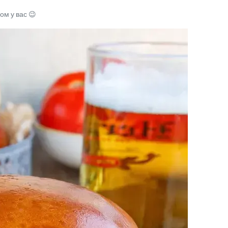
м у вас 😉