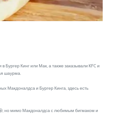
в Бургер Кинг или Мак, а также заказывали KFC и
ая шаурма.
х Макдоналдса и Бургер Кинга, здесь есть
 🤪, но мимо Макдоналдса с любимым бигмаком и