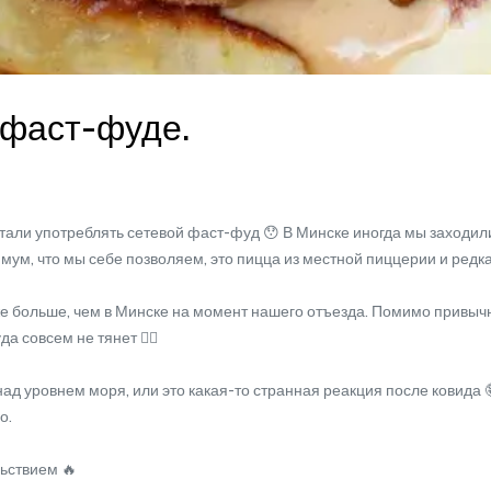
 фаст-фуде.
али употреблять сетевой фаст-фуд 😯 В Минске иногда мы заходили 
имум, что мы себе позволяем, это пицца из местной пиццерии и редк
больше, чем в Минске на момент нашего отъезда. Помимо привычны
а совсем не тянет 🤷‍♀️
над уровнем моря, или это какая-то странная реакция после ковида
о.
ьствием 🔥