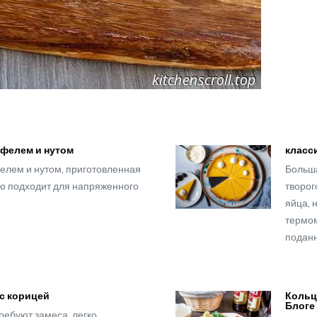
офелем и нутом
класс
елем и нутом, приготовленная
Больша
но подходит для напряженного
творог
яйца, 
термом
поданн
с корицей
Кольц
Блоге
требуют замеса, легко