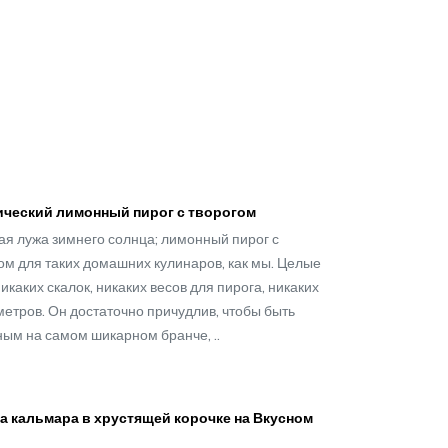
ический лимонный пирог с творогом
я лужа зимнего солнца; лимонный пирог с
ом для таких домашних кулинаров, как мы. Целые
никаких скалок, никаких весов для пирога, никаких
етров. Он достаточно причудлив, чтобы быть
ым на самом шикарном бранче, ..
а кальмара в хрустящей корочке на Вкусном