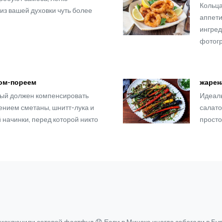
Кольца
из вашей духовки чуть более
аппети
ингред
фотогр
ком-пореем
жарен
рый должен компенсировать
Идеаль
ением сметаны, шнитт-лука и
салато
 начинки, перед которой никто
просто