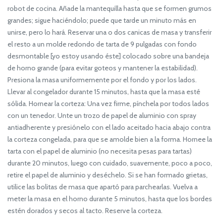
robot de cocina. Añade la mantequilla hasta que se formen grumos
grandes; sigue haciéndolo; puede que tarde un minuto más en
unirse, pero lo hará. Reservar una o dos canicas de masa y transferir
el resto a un molde redondo de tarta de 9 pulgadas con fondo
desmontable [yo estoy usando éste] colocado sobre una bandeja
de horno grande (para evitar goteos y mantener la estabilidad).
Presiona la masa uniformemente por el fondo y por los lados.
Llevar al congelador durante 15 minutos, hasta que la masa esté
sólida. Hornear la corteza: Una vez firme, pínchela por todos lados
con un tenedor. Unte un trozo de papel de aluminio con spray
antiadherente y presiónelo con el lado aceitado hacia abajo contra
la corteza congelada, para que se amolde bien a la forma. Hornee la
tarta con el papel de aluminio (no necesita pesas para tartas)
durante 20 minutos, luego con cuidado, suavemente, poco a poco,
retire el papel de aluminio y deséchelo. Si se han formado grietas,
utilice las bolitas de masa que apartó para parchearlas. Vuelva a
meter la masa en el horno durante 5 minutos, hasta que los bordes
estén dorados y secos al tacto. Reserve la corteza.