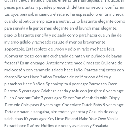
Utiliza huevos enteros, barras enteras de mantequilla, sin rodillos ni
pesas para tartas, y puedes prescindir del termómetro si confías en
tus ojos para saber cuándo el relleno ha espesado, o en tu muñeca,
cuando el batidor empieza a arrastrar. Es lo bastante elegante como
para servirla a la gente más elegante en el brunch más elegante,
pero lo bastante sencilla y soleada como para hacer que un día de
invierno gélido y racheado resulte al menos brevemente
soportable. Está repleto de limón y sólo mirarlo me hace feliz.
¿Comer un trozo con una cucharada de nata y un puñado de bayas
frescas? Es un encargo. Anteriormente hace 6 meses: Crujiente de
melocotón con caramelo salado hace 1 año: Patatas crujientes con
champiñones Hace 2 años Ensalada de coliflor con dátiles y
pistachos Hace 3 años Spanakopita 4 year ago: Parmesan Oven
Risotto 5 years ago: Calabaza asada y tofu con jengibre 6 years ago:
Plush Coconut Cake 7 years ago: Sheet Pan Meatballs with Crispy
Turmeric Chickpeas 8 years ago: Chocolate Dutch Baby 9 years ago:
Tarta de naranja sanguina, almendras y ricotta y Cazuela de col y
salchichas 10 years ago: Key Lime Pie and Make Your Own Vanilla
Extract hace 11 años: Muffins de pera y avellanas y Ensalada