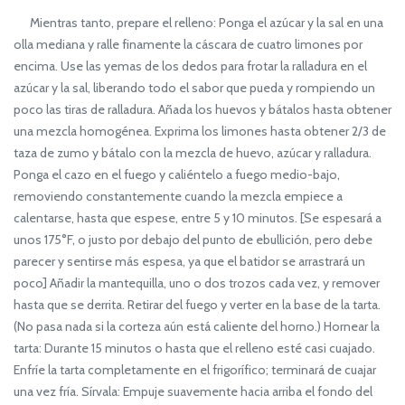
Mientras tanto, prepare el relleno: Ponga el azúcar y la sal en una
olla mediana y ralle finamente la cáscara de cuatro limones por
encima. Use las yemas de los dedos para frotar la ralladura en el
azúcar y la sal, liberando todo el sabor que pueda y rompiendo un
poco las tiras de ralladura. Añada los huevos y bátalos hasta obtener
una mezcla homogénea. Exprima los limones hasta obtener 2/3 de
taza de zumo y bátalo con la mezcla de huevo, azúcar y ralladura.
Ponga el cazo en el fuego y caliéntelo a fuego medio-bajo,
removiendo constantemente cuando la mezcla empiece a
calentarse, hasta que espese, entre 5 y 10 minutos. [Se espesará a
unos 175°F, o justo por debajo del punto de ebullición, pero debe
parecer y sentirse más espesa, ya que el batidor se arrastrará un
poco] Añadir la mantequilla, uno o dos trozos cada vez, y remover
hasta que se derrita. Retirar del fuego y verter en la base de la tarta.
(No pasa nada si la corteza aún está caliente del horno.) Hornear la
tarta: Durante 15 minutos o hasta que el relleno esté casi cuajado.
Enfríe la tarta completamente en el frigorífico; terminará de cuajar
una vez fría. Sírvala: Empuje suavemente hacia arriba el fondo del