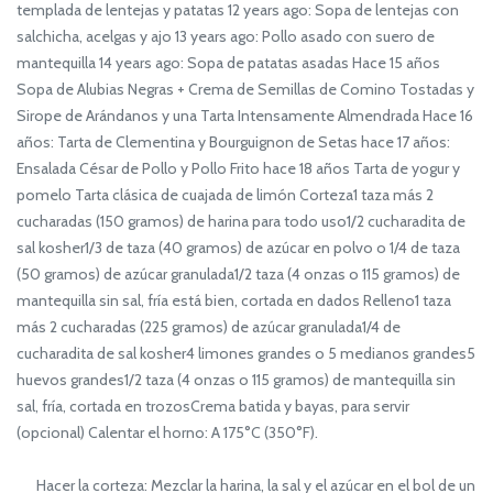
templada de lentejas y patatas 12 years ago: Sopa de lentejas con
salchicha, acelgas y ajo 13 years ago: Pollo asado con suero de
mantequilla 14 years ago: Sopa de patatas asadas Hace 15 años
Sopa de Alubias Negras + Crema de Semillas de Comino Tostadas y
Sirope de Arándanos y una Tarta Intensamente Almendrada Hace 16
años: Tarta de Clementina y Bourguignon de Setas hace 17 años:
Ensalada César de Pollo y Pollo Frito hace 18 años Tarta de yogur y
pomelo Tarta clásica de cuajada de limón Corteza1 taza más 2
cucharadas (150 gramos) de harina para todo uso1/2 cucharadita de
sal kosher1/3 de taza (40 gramos) de azúcar en polvo o 1/4 de taza
(50 gramos) de azúcar granulada1/2 taza (4 onzas o 115 gramos) de
mantequilla sin sal, fría está bien, cortada en dados Relleno1 taza
más 2 cucharadas (225 gramos) de azúcar granulada1/4 de
cucharadita de sal kosher4 limones grandes o 5 medianos grandes5
huevos grandes1/2 taza (4 onzas o 115 gramos) de mantequilla sin
sal, fría, cortada en trozosCrema batida y bayas, para servir
(opcional) Calentar el horno: A 175°C (350°F).
Hacer la corteza: Mezclar la harina, la sal y el azúcar en el bol de un