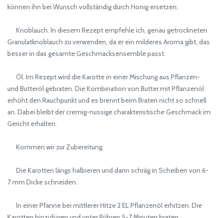
können ihn bei Wunsch vollständig durch Honig ersetzen.
Knoblauch. In diesem Rezept empfehle ich, genau getrockneten
Granulatknoblauch zu verwenden, da er ein milderes Aroma gibt, das
besser in das gesamte Geschmacksensemble passt.
Öl. Im Rezept wird die Karotte in einer Mischung aus Pflanzen-
und Butteröl gebraten. Die Kombination von Butter mit Pflanzenöl
erhöht den Rauchpunkt und es brennt beim Braten nicht so schnell
an. Dabei bleibt der cremig-nussige charakteristische Geschmack im
Gericht erhalten.
Kommen wir zur Zubereitung.
Die Karotten längs halbieren und dann schräg in Scheiben von 6-
7 mm Dicke schneiden.
In einer Pfanne bei mittlerer Hitze 2 EL Pflanzenöl erhitzen. Die
Karotten hinzufügen und unter Rühren 5-7 Minuten braten.