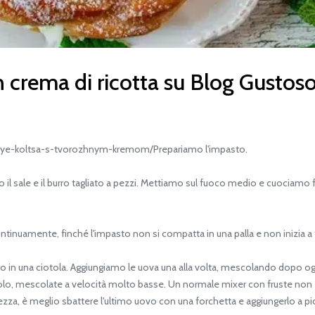
n crema di ricotta su Blog Gustos
ye-koltsa-s-tvorozhnym-kremom/Prepariamo l'impasto.
 sale e il burro tagliato a pezzi. Mettiamo sul fuoco medio e cuociamo fi
mente, finché l'impasto non si compatta in una palla e non inizia a for
 in una ciotola. Aggiungiamo le uova una alla volta, mescolando dopo og
lo, mescolate a velocità molto basse. Un normale mixer con fruste non 
ezza, è meglio sbattere l'ultimo uovo con una forchetta e aggiungerlo a pic