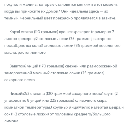
покупали малины, которые становятся мягкими в тот момент,
когда вы приносите их домой? Они идеальны здесь — их
темный, чернильный цвет прекрасно проявляется в завитке.
Корж1 стакан (110 граммов) крошек крекеров (примерно 7
листов крекеров)2 столовые ложки (25 граммов) сахарного
пескаЩепотка соли3 столовые ложки (85 граммов) несоленого
масла, растопленного
Завиток6 унций (170 граммов) свежей или размороженной
замороженной малины2 столовые ложки (25 граммов)
сахарного песка
Чизкейк2/3 стакана (130 граммов) сахарного песка1 фунт (2
упаковки по 8 унций или 225 граммов) сливочного сыра,
комнатной температуры3 крупных яйцаМелко натертая цедра и
сок (1-2 столовые ложки) от половины среднего/большого
лимона