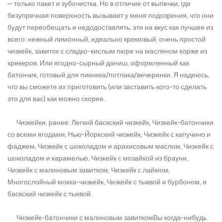
— только пакет и зубочистка. Но в отличие от выпечки, где
безупречная поверхность вызывает у меня подозрения, что они
будут переобещать и недодоставлять, эти на вкус как лучшее из
всего: нежный лимонный, идеально кремовый, очень простой
чизкейк, завиток с сладко-кислым пюре на масляном корже из
крекеров. Или ягодно-сырный даниш, оформленный как
батончик, готовый для пикника/потлака/вечеринки. Я надеюсь,
что вы сможете их приготовить (или заставить кого-то сделать
это для вас) как можно скорее.
Чизкейки, ранее: Легкий баскский чизкейк, Чизкейк-батончики
со всеми ягодами, Нью-Йоркский чизкейк, Чизкейк с капучино и
фаджем, Чизкейк с шоколадом и арахисовым маслом, Чизкейк с
шоколадом и карамелью, Чизкейк с мозайкой из брауни,
Чизкейк с малиновым завитком, Чизкейк с лаймом,
Многослойный мокка-чизкейк, Чизкейк с тыквой и бурбоном, и
баскский чизкейк с тыквой.
Чизкейк-батончики с малиновым завиткомВы когда-нибудь