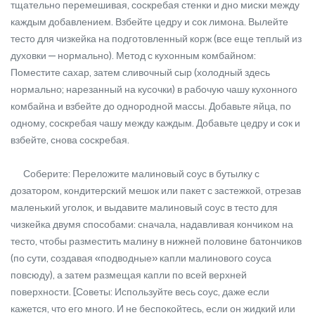
тщательно перемешивая, соскребая стенки и дно миски между
каждым добавлением. Взбейте цедру и сок лимона. Вылейте
тесто для чизкейка на подготовленный корж (все еще теплый из
духовки — нормально). Метод с кухонным комбайном:
Поместите сахар, затем сливочный сыр (холодный здесь
нормально; нарезанный на кусочки) в рабочую чашу кухонного
комбайна и взбейте до однородной массы. Добавьте яйца, по
одному, соскребая чашу между каждым. Добавьте цедру и сок и
взбейте, снова соскребая.
Соберите: Переложите малиновый соус в бутылку с
дозатором, кондитерский мешок или пакет с застежкой, отрезав
маленький уголок, и выдавите малиновый соус в тесто для
чизкейка двумя способами: сначала, надавливая кончиком на
тесто, чтобы разместить малину в нижней половине батончиков
(по сути, создавая «подводные» капли малинового соуса
повсюду), а затем размещая капли по всей верхней
поверхности. [Советы: Используйте весь соус, даже если
кажется, что его много. И не беспокойтесь, если он жидкий или