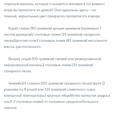
покупали малины, которые становятся мягкими в тот момент,
когда вы приносите их домой? Они идеальны здесь — их
темный, чернильный цвет прекрасно проявляется в вихре.
Корж1 стакан (110 граммов) крошек крекеров (примерно 7
листов крекеров)2 столовые ложки (25 граммов) сахарного
пескаЩепотка соли3 столовые ложки (85 граммов) несоленого
масла, растопленного
Вихрь6 унций (170 граммов) свежей или размороженной
замороженной малины2 столовые ложки (25 граммов)
сахарного песка
Чизкейк2/3 стакана (130 граммов) сахарного песка1 фунт (2
упаковки по 8 унций или 225 граммов) сливочного сыра,
комнатной температуры3 крупных яйцаМелко натертая цедра и
сок (1-2 столовые ложки) от половины среднего/большого
лимона