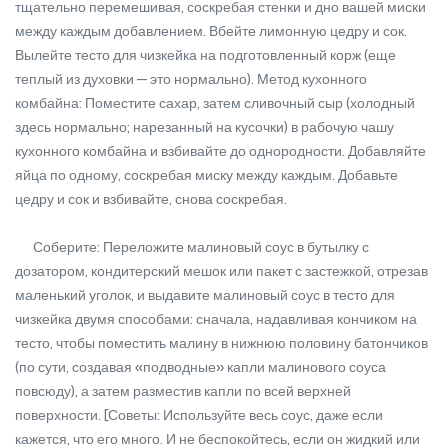
тщательно перемешивая, соскребая стенки и дно вашей миски
между каждым добавлением. Вбейте лимонную цедру и сок.
Вылейте тесто для чизкейка на подготовленный корж (еще
теплый из духовки — это нормально). Метод кухонного
комбайна: Поместите сахар, затем сливочный сыр (холодный
здесь нормально; нарезанный на кусочки) в рабочую чашу
кухонного комбайна и взбивайте до однородности. Добавляйте
яйца по одному, соскребая миску между каждым. Добавьте
цедру и сок и взбивайте, снова соскребая.
Соберите: Переложите малиновый соус в бутылку с
дозатором, кондитерский мешок или пакет с застежкой, отрезав
маленький уголок, и выдавите малиновый соус в тесто для
чизкейка двумя способами: сначала, надавливая кончиком на
тесто, чтобы поместить малину в нижнюю половину батончиков
(по сути, создавая «подводные» капли малинового соуса
повсюду), а затем разместив капли по всей верхней
поверхности. [Советы: Используйте весь соус, даже если
кажется, что его много. И не беспокойтесь, если он жидкий или