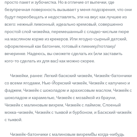
просто пакет и зубочистка. Но в отличие от выпечки, где
безупречная поверхность вызывает у меня подозрения, что они
будут переобещать и недоставлять, эти на вкус как лучшее из
всего: нежный лимонный, идеально кремовый, совершенно
простой слой чизкейка, перемешанный с сладко-кислым пюре
на масляном корже из крекеров. Или ягодно-сырный датский,
оформленный как батончик, готовый к пикнику/потлаку/
вечеринке. Надеюсь, вы сможете сделать их (или заставить
кого-то сделать их для вас) как можно скорее.
Чизкейки, ранее: Легкий баскский чизкейк, Чизкейк-батончики
со всеми ягодами, Нью-Йоркский чизкейк, Чизкейк с капучино и
фаджем, Чизкейк с шоколадом и арахисовым маслом, Чизкейк с
шоколадом и карамелью, Чизкейк с мозайкой из брауни,
Чизкейк с малиновым вихрем, Чизкейк с лаймом, Слоеный
мокка-чизкейк, Чизкейк с тыквой и бурбоном, и Баскский чизкейк
с тыквой.
Чизкейк-батончики с малиновым вихремВы когда-нибудь