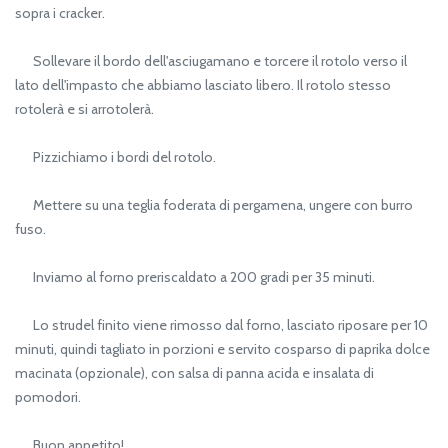
sopra i cracker.
Sollevare il bordo dell'asciugamano e torcere il rotolo verso il
lato dell'impasto che abbiamo lasciato libero. Il rotolo stesso
rotolerà e si arrotolerà.
Pizzichiamo i bordi del rotolo.
Mettere su una teglia foderata di pergamena, ungere con burro
fuso.
Inviamo al forno preriscaldato a 200 gradi per 35 minuti.
Lo strudel finito viene rimosso dal forno, lasciato riposare per 10
minuti, quindi tagliato in porzioni e servito cosparso di paprika dolce
macinata (opzionale), con salsa di panna acida e insalata di
pomodori.
Buon appetito!