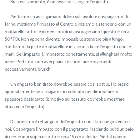
Successivamente, è necessario allungare l'impasto.
Mettiamo un asciugamano di lino sul tavolo e cospargiamo di
farina. Mettiamo l'impasto al Centro e iniziamo a stenderlo con un
mattarello sotto le dimensioni di un asciugamano (questo è circa
50*70). Non appena diventa impossibile stendere più a lungo,
mettiamo da parte il mattarello e iniziamo a tirare l'impasto con le
mani. Se l'impasto è impastato correttamente, si allungherà molto
bene. Pertanto, non aver paura, ma non fare movimenti
eccessivamente bruschi.
Un impasto ben tirato dovrebbe essere così sottile. Ho preso
appositamente un asciugamano colorato per dimostrare lo
spessore desiderato (il motivo sul tessuto dovrebbe mostrare
attraverso l'impasto).
Disponiamo il rettangolo dell'impasto con il lato lungo verso di
noi. Cospargere l'impasto con il pangrattato, lasciando puliti un paio
di centimetri sopra e sotto e circa 15 cm a destra. Metti il ripieno