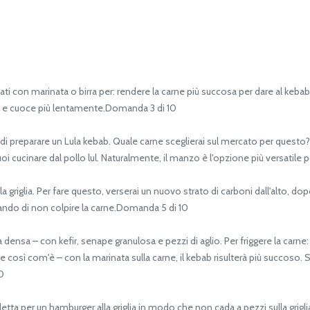
ati con marinata o birra per: rendere la carne più succosa per dare al ke
da e cuoce più lentamente.Domanda 3 di 10
 di preparare un Lula kebab. Quale carne sceglierai sul mercato per questo
uoi cucinare dal pollo lul. Naturalmente, il manzo è l'opzione più versatile
griglia. Per fare questo, verserai un nuovo strato di carboni dall'alto, dop
rcando di non colpire la carne.Domanda 5 di 10
densa – con kefir, senape granulosa e pezzi di aglio. Per friggere la carne
re così com'è – con la marinata sulla carne, il kebab risulterà più succoso. 
0
a per un hamburger alla griglia in modo che non cada a pezzi sulla griglia