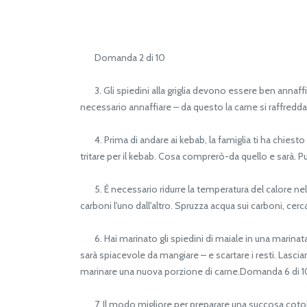
Domanda 2 di 10
3. Gli spiedini alla griglia devono essere ben annaffi
necessario annaffiare – da questo la carne si raffred
4. Prima di andare ai kebab, la famiglia ti ha chiesto
tritare per il kebab. Cosa comprerò-da quello e sarà. P
5. È necessario ridurre la temperatura del calore nella 
carboni l'uno dall'altro. Spruzza acqua sui carboni, ce
6. Hai marinato gli spiedini di maiale in una marinata 
sarà spiacevole da mangiare – e scartare i resti. Lascia
marinare una nuova porzione di carne.Domanda 6 di 1
7. Il modo migliore per preparare una succosa cotolett