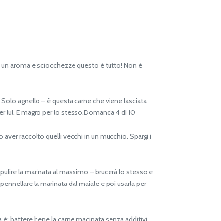
bab un aroma e sciocchezze questo è tutto! Non è
? Solo agnello – è questa carne che viene lasciata
 per lul. E magro per lo stesso.Domanda 4 di 10
o aver raccolto quelli vecchi in un mucchio. Spargi i
: pulire la marinata al massimo – brucerà lo stesso e
Spennellare la marinata dal maiale e poi usarla per
 è: battere bene la carne macinata senza additivi