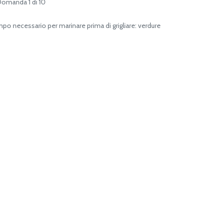
i!Domanda 1 di 10
po necessario per marinare prima di grigliare: verdure