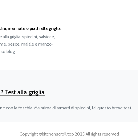
ni, marinate e piatti alla griglia
alla griglia-spiedini, salsicce,
ame, pesce, maiale e manzo-
oso blog
? Test alla griglia
ne con la foschia. Ma prima di armarti di spiedini, fai questo breve test.
Copyright ©
kitchenscroll.top
2025 All rights reserved