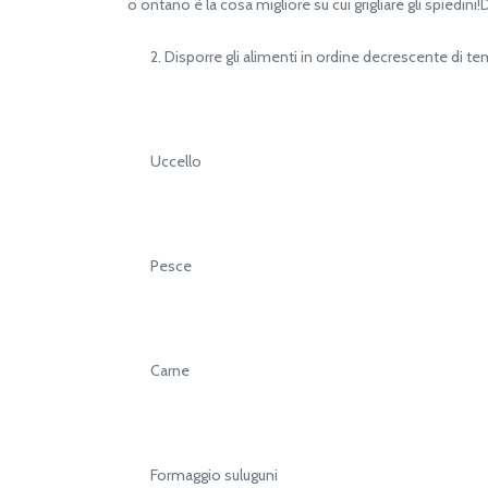
o ontano è la cosa migliore su cui grigliare gli spiedin
2. Disporre gli alimenti in ordine decrescente di tem
Uccello
Pesce
Carne
Formaggio suluguni