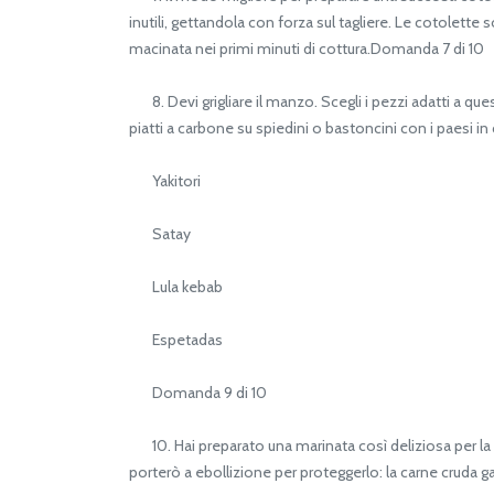
inutili, gettandola con forza sul tagliere. Le cotolett
macinata nei primi minuti di cottura.Domanda 7 di 10
8. Devi grigliare il manzo. Scegli i pezzi adatti a qu
piatti a carbone su spiedini o bastoncini con i paesi in
Yakitori
Satay
Lula kebab
Espetadas
Domanda 9 di 10
10. Hai preparato una marinata così deliziosa per la ca
porterò a ebollizione per proteggerlo: la carne cruda 