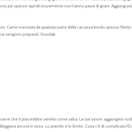
e sono più spesse-quindi sicuramente non hanno paura di girare. Aggiungi pi
esto. Carne macinata da qualsiasi parte della carcassa bordo spesso filet
 cui vengono preparati: Souvlaki
rne che ti piacerebbe servirla come salsa. Le tue azioni: aggiungerò vodka
galleggiava ancora in esso. Lo prendo e lo limito. Cosa c'è di complicato?