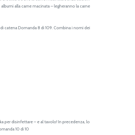
ù albumi alla carne macinata – legheranno la carne
to di catena Domanda 8 di 109. Combina i nomi dei
 per disinfettare – e al tavolo! In precedenza, lo
Domanda 10 di 10