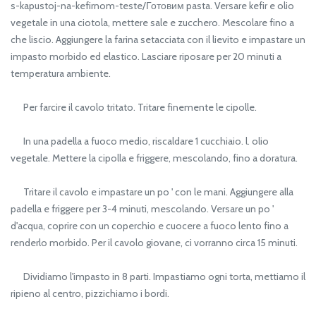
s-kapustoj-na-kefirnom-teste/Готовим pasta. Versare kefir e olio
vegetale in una ciotola, mettere sale e zucchero. Mescolare fino a
che liscio. Aggiungere la farina setacciata con il lievito e impastare un
impasto morbido ed elastico. Lasciare riposare per 20 minuti a
temperatura ambiente.
Per farcire il cavolo tritato. Tritare finemente le cipolle.
In una padella a fuoco medio, riscaldare 1 cucchiaio. l. olio
vegetale. Mettere la cipolla e friggere, mescolando, fino a doratura.
Tritare il cavolo e impastare un po ' con le mani. Aggiungere alla
padella e friggere per 3-4 minuti, mescolando. Versare un po '
d'acqua, coprire con un coperchio e cuocere a fuoco lento fino a
renderlo morbido. Per il cavolo giovane, ci vorranno circa 15 minuti.
Dividiamo l'impasto in 8 parti. Impastiamo ogni torta, mettiamo il
ripieno al centro, pizzichiamo i bordi.