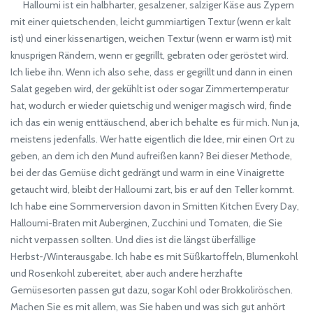
Halloumi ist ein halbharter, gesalzener, salziger Käse aus Zypern
mit einer quietschenden, leicht gummiartigen Textur (wenn er kalt
ist) und einer kissenartigen, weichen Textur (wenn er warm ist) mit
knusprigen Rändern, wenn er gegrillt, gebraten oder geröstet wird.
Ich liebe ihn. Wenn ich also sehe, dass er gegrillt und dann in einen
Salat gegeben wird, der gekühlt ist oder sogar Zimmertemperatur
hat, wodurch er wieder quietschig und weniger magisch wird, finde
ich das ein wenig enttäuschend, aber ich behalte es für mich. Nun ja,
meistens jedenfalls. Wer hatte eigentlich die Idee, mir einen Ort zu
geben, an dem ich den Mund aufreißen kann? Bei dieser Methode,
bei der das Gemüse dicht gedrängt und warm in eine Vinaigrette
getaucht wird, bleibt der Halloumi zart, bis er auf den Teller kommt.
Ich habe eine Sommerversion davon in Smitten Kitchen Every Day,
Halloumi-Braten mit Auberginen, Zucchini und Tomaten, die Sie
nicht verpassen sollten. Und dies ist die längst überfällige
Herbst-/Winterausgabe. Ich habe es mit Süßkartoffeln, Blumenkohl
und Rosenkohl zubereitet, aber auch andere herzhafte
Gemüsesorten passen gut dazu, sogar Kohl oder Brokkoliröschen.
Machen Sie es mit allem, was Sie haben und was sich gut anhört