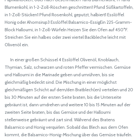
Blumenkohl, in 1-2-Zoll-Röschen geschnitten1 Pfund Süßkartoffeln,
in 1-Zoll-Stücken1 Pfund Rosenkohl, geputzt, halbiert1 Esslöffel
Honig oder Ahornsirup3 Esslöffel Balsamico-EssigEin 225-Gramm-
Block Halloumi, in 1-Zoll-Würfeln Heizen Sie den Ofen auf 450°F.
Streichen Sie ein halbes oder zwei viertel Backbleche leicht mit
Olivenöl ein.
In einer großen Schüssel 4 Esslöffel Olivenöl, Knoblauch,
Thymian, Salz, schwarzen und roten Pfeffer vermischen. Gemüse
und Halloumi in die Marinade geben und umrühren, bis sie
gleichmäßig bedeckt sind. Die Mischung in einer möglichst
gleichmäßigen Schicht auf dem/den Bratblech(en) verteilen und 20
bis 30 Minuten auf der ersten Seite braten, bis die Unterseite
gebräunt ist, dann umdrehen und weitere 10 bis 15 Minuten auf der
zweiten Seite braten, bis das Gemüse und der Halloumi
stellenweise gebräunt und zart sind. Während des Bratens
Balsamico und Honig verquirlen. Sobald das Blech aus dem Ofen
kommt, die Balsamico-Honig-Mischung über das Gemüse träufeln.