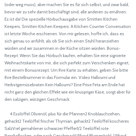
(oder weg muss), aber machen Sie es für sich selbst, und zwar bald,
bevor wir zu sehr damit beschäftigt sind, alle anderen zu ernähren.
Es ist da! Die spezielle Hörbuchausgabe von Smitten Kitchen
Keepers, Smitten Kitchen Keepers: A Kitchen Counter Conversation
ist letzte Woche erschienen. Von mir gelesen, hoffe ich, dass es
sich genau so anfühlt, als ob Sie sich einen Stuhl heranziehen
würden und wir zusammen in der Küche sitzen würden. Bonus-
Rezept: Wenn Sie das Hörbuch kaufen, erhalten Sie eine signierte
Weihnachtskarte von mir, die sich perfekt zum Verschenken eignet,
mit einem Bonusrezept. Um Ihre Karte zu erhalten, geben Sie bitte
Ihre Bestellnummer in das Formular ein. Video Halloumi und
Herbstgemüsebraten Kein Halloumi? Eine Prise Feta am Ende hat
nicht ganz den gleichen Effekt wie ein knuspriger Käse, sorgt aber für
den salzigen, würzigen Geschmack.
4 Esslöffel Olivenöl, plus für die Pfannen2 Knoblauchzehen,
gehackt2 Teelöffel frischer Thymian, gehackt2 Teelöffel koscheres
SalzViel gemahlener schwarzer Pfeffer1/2 Teelöffel rote
Paprikaflocken, oder nach Geschmack1 Pfund Blumenkohl, 1 Pfund