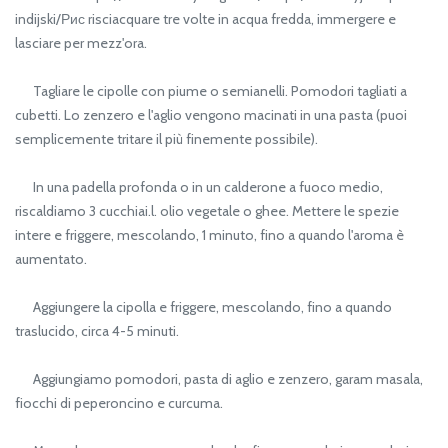
indijski/Рис risciacquare tre volte in acqua fredda, immergere e
lasciare per mezz'ora.
Tagliare le cipolle con piume o semianelli. Pomodori tagliati a
cubetti. Lo zenzero e l'aglio vengono macinati in una pasta (puoi
semplicemente tritare il più finemente possibile).
In una padella profonda o in un calderone a fuoco medio,
riscaldiamo 3 cucchiai.l. olio vegetale o ghee. Mettere le spezie
intere e friggere, mescolando, 1 minuto, fino a quando l'aroma è
aumentato.
Aggiungere la cipolla e friggere, mescolando, fino a quando
traslucido, circa 4-5 minuti.
Aggiungiamo pomodori, pasta di aglio e zenzero, garam masala,
fiocchi di peperoncino e curcuma.