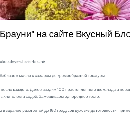
Брауни" на сайте Вкусный Бло
oladnye-shariki-brauni/
збиваем масло с сахаром до кремообразной текстуры.
осле каждого. Далее вводим 100 г растопленного шоколада и пер
рыхлителем и содой. Замешиваем однородное тесто.
заранее разогретой до 180 градусов духовке до готовности, приме