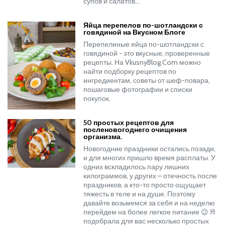
супов и салатов…
Яйца перепелов по-шотландски с
говядиной на Вкусном Блоге
Перепелиные яйца по-шотландски с
говядиной - это вкусные, проверенные
рецепты. На VkusnyBlog.Com можно
найти подборку рецептов по
ингредиентам, советы от шеф-повара,
пошаговые фотографии и списки
покупок.
50 простых рецептов для
посленовогоднего очищения
организма.
Новогодние праздники остались позади,
и для многих пришло время расплаты. У
одних вскладилось пару лишних
килограммов, у других – отечность после
праздников, а кто-то просто ощущает
тяжесть в теле и на душе. Поэтому
давайте возьмемся за себя и на неделю
перейдем на более легкое питание 😉 Я
подобрала для вас несколько простых