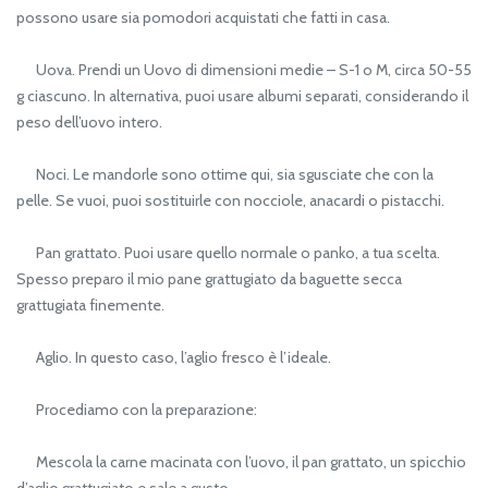
possono usare sia pomodori acquistati che fatti in casa.
Uova. Prendi un Uovo di dimensioni medie – S-1 o M, circa 50-55
g ciascuno. In alternativa, puoi usare albumi separati, considerando il
peso dell’uovo intero.
Noci. Le mandorle sono ottime qui, sia sgusciate che con la
pelle. Se vuoi, puoi sostituirle con nocciole, anacardi o pistacchi.
Pan grattato. Puoi usare quello normale o panko, a tua scelta.
Spesso preparo il mio pane grattugiato da baguette secca
grattugiata finemente.
Aglio. In questo caso, l’aglio fresco è l’ideale.
Procediamo con la preparazione:
Mescola la carne macinata con l’uovo, il pan grattato, un spicchio
d’aglio grattugiato e sale a gusto.