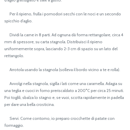
Per il ripieno, frulla i pomodori secchi con le noci e un secondo
spicchio d’aglio.
Dividi la carne in 8 parti. Ad ognuna dà forma rettangolare, circa 4
mm di spessore, su carta stagnola. Distribuisci il ripieno
uniformemente sopra, lasciando 2-3 cm di spazio su un lato del
rettangolo.
Arrotola usando la stagnola (solleva il bordo vicino a te e rolla).
Avvolgi nella stagnola, sigilla i lati come una caramella. Adagia su
una teglia e cuoci in forno preriscaldato a 200°C per circa 25 minuti.
Poi toglili, sbalza lo stagno e, se vuoi, scotta rapidamente in padella
per dare una bella crosticina.
Servi. Come contorno, io preparo crocchette di patate con
formaggio.