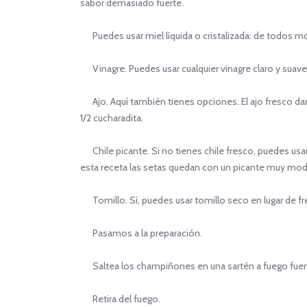
sabor demasiado fuerte.
Puedes usar miel líquida o cristalizada: de todos mo
Vinagre. Puedes usar cualquier vinagre claro y suave:
Ajo. Aquí también tienes opciones. El ajo fresco dará
1/2 cucharadita.
Chile picante. Si no tienes chile fresco, puedes usar
esta receta las setas quedan con un picante muy mo
Tomillo. Sí, puedes usar tomillo seco en lugar de fres
Pasamos a la preparación.
Saltea los champiñones en una sartén a fuego fuer
Retira del fuego.