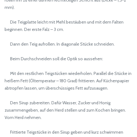
rollen ihn zu einer dünnen rechteckigen Schicht aus (Dicke – 1,5-2
mm).
Die Teigplatte leicht mit Mehl bestäuben und mit dem Falten
beginnen. Der erste Falz – 3 cm.
Dann den Teig aufrollen. In diagonale Stücke schneiden.
Beim Durchschneiden soll die Optik so aussehen:
Mit den restlichen Teigstücken wiederholen. Parallel die Stücke in
heißem Fett (Öltemperatur – 180 Grad) frittieren. Auf Küchenpapier
abtropfen lassen, um überschüssiges Fett aufzusaugen.
Den Sirup zubereiten. Dafür Wasser, Zucker und Honig
zusammengeben, auf den Herd stellen und zum Kochen bringen.
Vom Herd nehmen.
Frittierte Teigstücke in den Sirup geben und kurz schwimmen