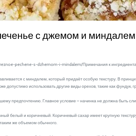
печенье с джемом и миндалем
areznoe-pechene-s-dzhemom-i-mindalem/Примечания к ингредиент
ливается с миндалем, который придаёт особую текстуру. В принци
же допустимо использовать другие виды орехов, такие как фундук, г
ему предпочтению. Главное условие – начинка не должна быть сл
ный белый и коричневый. Коричневый сахар имеет крупную текстуру 
ь таким же объемом обычного.