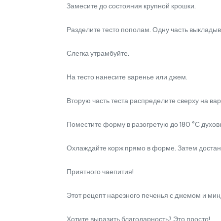
Замесите до состояния крупной крошки.
Разделите тесто пополам. Одну часть выкладыв
Слегка утрамбуйте.
На тесто нанесите варенье или джем.
Вторую часть теста распределите сверху на вар
Поместите форму в разогретую до 180 °С духовку
Охлаждайте корж прямо в форме. Затем достаньте
Приятного чаепития!
Этот рецепт нарезного печенья с джемом и минд
Хотите выразить благодарность? Это просто!