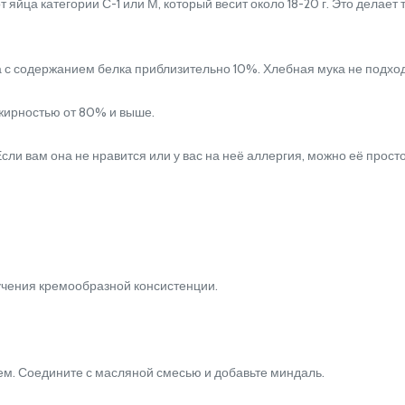
яйца категории С-1 или М, который весит около 18-20 г. Это делает
 содержанием белка приблизительно 10%. Хлебная мука не подходит
жирностью от 80% и выше.
и вам она не нравится или у вас на неё аллергия, можно её просто
чения кремообразной консистенции.
м. Соедините с масляной смесью и добавьте миндаль.