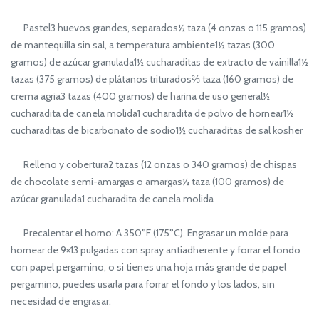
Pastel3 huevos grandes, separados½ taza (4 onzas o 115 gramos)
de mantequilla sin sal, a temperatura ambiente1½ tazas (300
gramos) de azúcar granulada1½ cucharaditas de extracto de vainilla1½
tazas (375 gramos) de plátanos triturados⅔ taza (160 gramos) de
crema agria3 tazas (400 gramos) de harina de uso general½
cucharadita de canela molida1 cucharadita de polvo de hornear1½
cucharaditas de bicarbonato de sodio1½ cucharaditas de sal kosher
Relleno y cobertura2 tazas (12 onzas o 340 gramos) de chispas
de chocolate semi-amargas o amargas½ taza (100 gramos) de
azúcar granulada1 cucharadita de canela molida
Precalentar el horno: A 350°F (175°C). Engrasar un molde para
hornear de 9×13 pulgadas con spray antiadherente y forrar el fondo
con papel pergamino, o si tienes una hoja más grande de papel
pergamino, puedes usarla para forrar el fondo y los lados, sin
necesidad de engrasar.