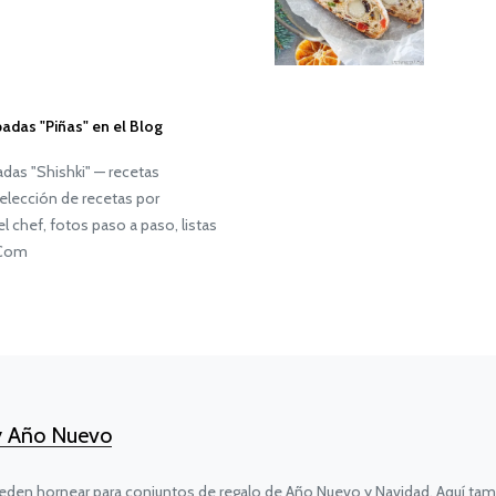
adas "Piñas" en el Blog
das "Shishki" — recetas
elección de recetas por
l chef, fotos paso a paso, listas
.Com
 y Año Nuevo
eden hornear para conjuntos de regalo de Año Nuevo y Navidad. Aquí tam