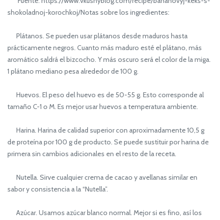
Fuente: https://www.vkusnyblog.com/recipe/bananovyj-keks-s-
shokoladnoj-korochkoj/Notas sobre los ingredientes:
Plátanos. Se pueden usar plátanos desde maduros hasta
prácticamente negros. Cuanto más maduro esté el plátano, más
aromático saldrá el bizcocho. Y más oscuro será el color de la miga.
1 plátano mediano pesa alrededor de 100 g.
Huevos. El peso del huevo es de 50-55 g. Esto corresponde al
tamaño C-1 o M. Es mejor usar huevos a temperatura ambiente.
Harina. Harina de calidad superior con aproximadamente 10,5 g
de proteína por 100 g de producto. Se puede sustituir por harina de
primera sin cambios adicionales en el resto de la receta.
Nutella. Sirve cualquier crema de cacao y avellanas similar en
sabor y consistencia a la “Nutella”.
Azúcar. Usamos azúcar blanco normal. Mejor si es fino, así los