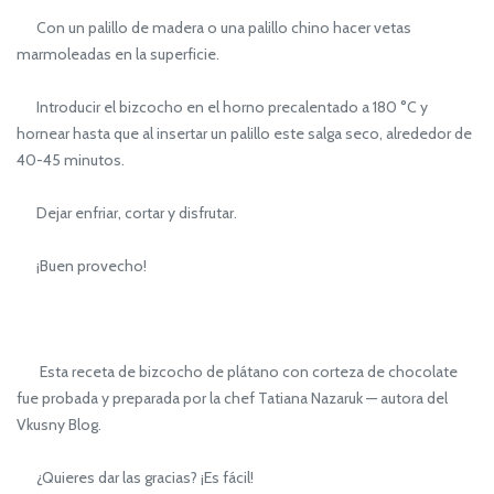
Con un palillo de madera o una palillo chino hacer vetas
marmoleadas en la superficie.
Introducir el bizcocho en el horno precalentado a 180 °C y
hornear hasta que al insertar un palillo este salga seco, alrededor de
40-45 minutos.
Dejar enfriar, cortar y disfrutar.
¡Buen provecho!
Esta receta de bizcocho de plátano con corteza de chocolate
fue probada y preparada por la chef Tatiana Nazaruk — autora del
Vkusny Blog.
¿Quieres dar las gracias? ¡Es fácil!