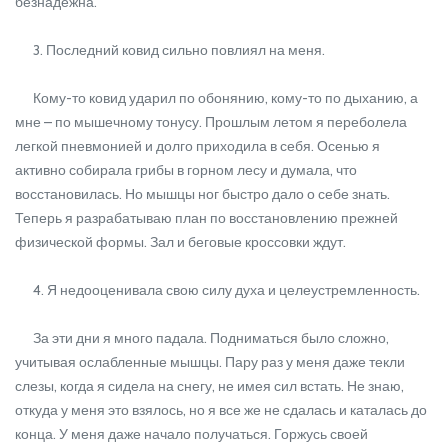
безнадежна.
3. Последний ковид сильно повлиял на меня.
Кому-то ковид ударил по обонянию, кому-то по дыханию, а
мне – по мышечному тонусу. Прошлым летом я переболела
легкой пневмонией и долго приходила в себя. Осенью я
активно собирала грибы в горном лесу и думала, что
восстановилась. Но мышцы ног быстро дало о себе знать.
Теперь я разрабатываю план по восстановлению прежней
физической формы. Зал и беговые кроссовки ждут.
4. Я недооценивала свою силу духа и целеустремленность.
За эти дни я много падала. Подниматься было сложно,
учитывая ослабленные мышцы. Пару раз у меня даже текли
слезы, когда я сидела на снегу, не имея сил встать. Не знаю,
откуда у меня это взялось, но я все же не сдалась и каталась до
конца. У меня даже начало получаться. Горжусь своей