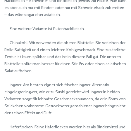
Hackfleisch – Schweine- und Rindfleisch jeweils zur Hälfte. Man kann
es aber auch nur mit Rinder- oder nur mit Schweinehack zubereiten
– das wäre sogar eher asiatisch.
Eine weitere Variante ist Putenhackfleisch.
Chinakohl. Wir verwenden die oberen Blattteile. Sie verleihen der
Rolle Saftigkeit und einen leichten Kohlgeschmack. Eine zusätzliche
Textur ist kaum spürbar, und das ist in diesem Fall gut. Die unteren
Blattteile sollte man besser für einen Stir-Fry oder einen asiatischen
Salat aufheben.
Ingwer. Am besten eignet sich frischer Ingwer. Alternativ
eingelegter Ingwer, wie er zu Sushi gereicht wird. Ingwer in beiden
Varianten sorgt für lebhafte Geschmacksnuancen, da er in Form von
Stückchen vorkommt. Getrockneter gemahlener Ingwer bringt nicht
denselben Effekt und Duft.
Haferflocken. Feine Haferflocken werden hier als Bindemittel und