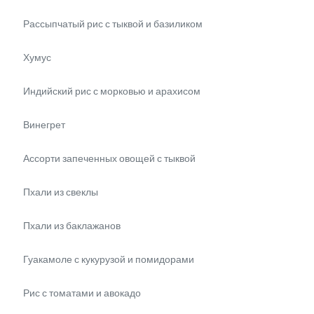
Рассыпчатый рис с тыквой и базиликом
Хумус
Индийский рис с морковью и арахисом
Винегрет
Ассорти запеченных овощей с тыквой
Пхали из свеклы
Пхали из баклажанов
Гуакамоле с кукурузой и помидорами
Рис с томатами и авокадо