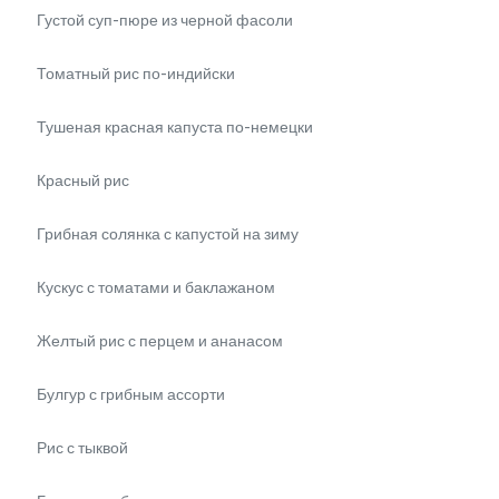
Густой суп-пюре из черной фасоли
Томатный рис по-индийски
Тушеная красная капуста по-немецки
Красный рис
Грибная солянка с капустой на зиму
Кускус с томатами и баклажаном
Желтый рис с перцем и ананасом
Булгур с грибным ассорти
Рис с тыквой